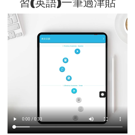
習(英語)一筆過津貼